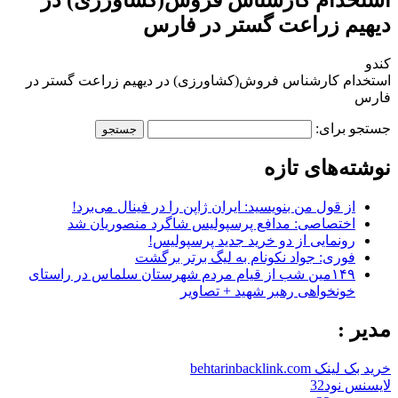
دیهیم زراعت گستر در فارس
کندو
استخدام کارشناس فروش(کشاورزی) در دیهیم زراعت گستر در
فارس
جستجو برای:
نوشته‌های تازه
از قول من بنویسید: ایران ژاپن را در فینال می‌برد!
اختصاصی: مدافع پرسپولیس شاگرد منصوریان شد
رونمایی از دو خرید جدید پرسپولیس!
فوری: جواد نکونام به لیگ برتر برگشت
۱۴۹مین شب از قیام مردم شهرستان سلماس در راستای
خونخواهی رهبر شهید + تصاویر
مدیر :
خرید بک لینک behtarinbacklink.com
لایسنس نود32