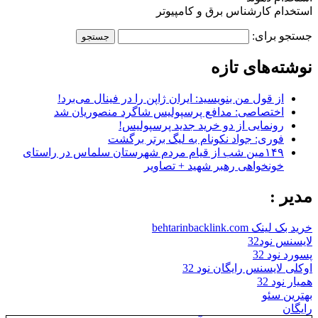
استخدام کارشناس برق و کامپیوتر
جستجو برای:
نوشته‌های تازه
از قول من بنویسید: ایران ژاپن را در فینال می‌برد!
اختصاصی: مدافع پرسپولیس شاگرد منصوریان شد
رونمایی از دو خرید جدید پرسپولیس!
فوری: جواد نکونام به لیگ برتر برگشت
۱۴۹مین شب از قیام مردم شهرستان سلماس در راستای
خونخواهی رهبر شهید + تصاویر
مدیر :
خرید بک لینک behtarinbacklink.com
لایسنس نود32
پسورد نود 32
اوکلی لایسنس رایگان نود 32
همیار نود 32
بهترین سئو
رایگان