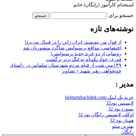
استخدام کارآموز (رایگان) خانم
جستجو برای:
نوشته‌های تازه
از قول من بنویسید: ایران ژاپن را در فینال می‌برد!
اختصاصی: مدافع پرسپولیس شاگرد منصوریان شد
رونمایی از دو خرید جدید پرسپولیس!
فوری: جواد نکونام به لیگ برتر برگشت
۱۴۹مین شب از قیام مردم شهرستان سلماس در راستای
خونخواهی رهبر شهید + تصاویر
مدیر :
خرید بک لینک behtarinbacklink.com
لایسنس نود32
پسورد نود 32
اوکلی لایسنس رایگان نود 32
همیار نود 32
بهترین سئو
رایگان