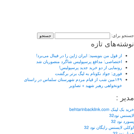
ایران استخدام-4 ساعت پیش
فانتزی
خرم خبر
جستجو برای:
نوشته‌های تازه
از قول من بنویسید: ایران ژاپن را در فینال می‌برد!
اختصاصی: مدافع پرسپولیس شاگرد منصوریان شد
رونمایی از دو خرید جدید پرسپولیس!
فوری: جواد نکونام به لیگ برتر برگشت
۱۴۹مین شب از قیام مردم شهرستان سلماس در راستای
خونخواهی رهبر شهید + تصاویر
مدیر :
خرید بک لینک behtarinbacklink.com
لایسنس نود32
پسورد نود 32
اوکلی لایسنس رایگان نود 32
همیار نود 32