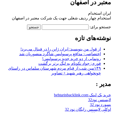
معتبر در اصفهان
ایران استخدام
استخدام چهار ردیف شغلی جهت یک شرکت معتبر در اصفهان
جستجو برای:
نوشته‌های تازه
از قول من بنویسید: ایران ژاپن را در فینال می‌برد!
اختصاصی: مدافع پرسپولیس شاگرد منصوریان شد
رونمایی از دو خرید جدید پرسپولیس!
فوری: جواد نکونام به لیگ برتر برگشت
۱۴۹مین شب از قیام مردم شهرستان سلماس در راستای
خونخواهی رهبر شهید + تصاویر
مدیر :
خرید بک لینک behtarinbacklink.com
لایسنس نود32
پسورد نود 32
اوکلی لایسنس رایگان نود 32