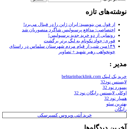
نوشته‌های تازه
از قول من بنویسید: ایران ژاپن را در فینال می‌برد!
اختصاصی: مدافع پرسپولیس شاگرد منصوریان شد
رونمایی از دو خرید جدید پرسپولیس!
فوری: جواد نکونام به لیگ برتر برگشت
۱۴۹مین شب از قیام مردم شهرستان سلماس در راستای
خونخواهی رهبر شهید + تصاویر
مدیر :
خرید بک لینک behtarinbacklink.com
لایسنس نود32
پسورد نود 32
اوکلی لایسنس رایگان نود 32
همیار نود 32
بهترین سئو
رایگان
خرید آنتی ویروس کسپرسکی
آخرین دیدگاه‌ها