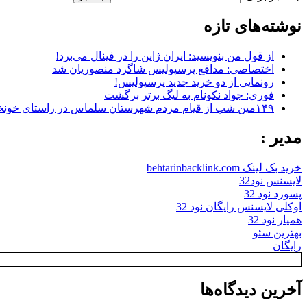
نوشته‌های تازه
از قول من بنویسید: ایران ژاپن را در فینال می‌برد!
اختصاصی: مدافع پرسپولیس شاگرد منصوریان شد
رونمایی از دو خرید جدید پرسپولیس!
فوری: جواد نکونام به لیگ برتر برگشت
۱۴۹مین شب از قیام مردم شهرستان سلماس در راستای خونخواهی رهبر شهید + تصاویر
مدیر :
خرید بک لینک behtarinbacklink.com
لایسنس نود32
پسورد نود 32
اوکلی لایسنس رایگان نود 32
همیار نود 32
بهترین سئو
رایگان
آخرین دیدگاه‌ها