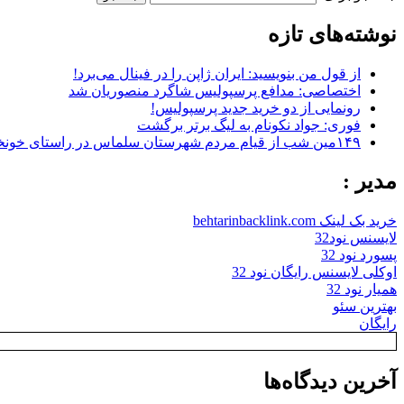
نوشته‌های تازه
از قول من بنویسید: ایران ژاپن را در فینال می‌برد!
اختصاصی: مدافع پرسپولیس شاگرد منصوریان شد
رونمایی از دو خرید جدید پرسپولیس!
فوری: جواد نکونام به لیگ برتر برگشت
۱۴۹مین شب از قیام مردم شهرستان سلماس در راستای خونخواهی رهبر شهید + تصاویر
مدیر :
خرید بک لینک behtarinbacklink.com
لایسنس نود32
پسورد نود 32
اوکلی لایسنس رایگان نود 32
همیار نود 32
بهترین سئو
رایگان
آخرین دیدگاه‌ها