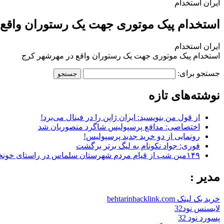
ایران استخدام
استخدام پیک موتوری جهت یک رستوران واقع 
ایران استخدام
استخدام پیک موتوری جهت یک رستوران واقع در مهرشهر کرج
جستجو برای:
نوشته‌های تازه
از قول من بنویسید: ایران ژاپن را در فینال می‌برد!
اختصاصی: مدافع پرسپولیس شاگرد منصوریان شد
رونمایی از دو خرید جدید پرسپولیس!
فوری: جواد نکونام به لیگ برتر برگشت
۱۴۹مین شب از قیام مردم شهرستان سلماس در راستای خونخواهی رهبر شهید + تصاویر
مدیر :
خرید بک لینک behtarinbacklink.com
لایسنس نود32
پسورد نود 32