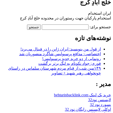
خلج آبادِ کرج
ایران استخدام
استخدام پارکبان جهت رستوران در محدوده خلج آبادِ کرج
جستجو برای:
نوشته‌های تازه
از قول من بنویسید: ایران ژاپن را در فینال می‌برد!
اختصاصی: مدافع پرسپولیس شاگرد منصوریان شد
رونمایی از دو خرید جدید پرسپولیس!
فوری: جواد نکونام به لیگ برتر برگشت
۱۴۹مین شب از قیام مردم شهرستان سلماس در راستای
خونخواهی رهبر شهید + تصاویر
مدیر :
خرید بک لینک behtarinbacklink.com
لایسنس نود32
پسورد نود 32
اوکلی لایسنس رایگان نود 32