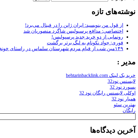
نوشته‌های تازه
از قول من بنویسید: ایران ژاپن را در فینال می‌برد!
اختصاصی: مدافع پرسپولیس شاگرد منصوریان شد
رونمایی از دو خرید جدید پرسپولیس!
فوری: جواد نکونام به لیگ برتر برگشت
۱۴۹مین شب از قیام مردم شهرستان سلماس در راستای خونخواهی رهبر شهید + تصاویر
مدیر :
خرید بک لینک behtarinbacklink.com
لایسنس نود32
پسورد نود 32
اوکلی لایسنس رایگان نود 32
همیار نود 32
بهترین سئو
رایگان
آخرین دیدگاه‌ها