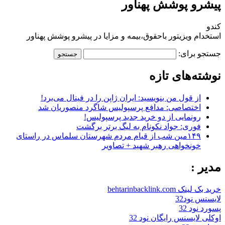
پیشرو پوشش پهناور
کندو
استخدام ویزیتور باحقوق،بیمه و مزایا در پیشرو پوشش پهناور
جستجو برای:
نوشته‌های تازه
از قول من بنویسید: ایران ژاپن را در فینال می‌برد!
اختصاصی: مدافع پرسپولیس شاگرد منصوریان شد
رونمایی از دو خرید جدید پرسپولیس!
فوری: جواد نکونام به لیگ برتر برگشت
۱۴۹مین شب از قیام مردم شهرستان سلماس در راستای
خونخواهی رهبر شهید + تصاویر
مدیر :
خرید بک لینک behtarinbacklink.com
لایسنس نود32
پسورد نود 32
اوکلی لایسنس رایگان نود 32