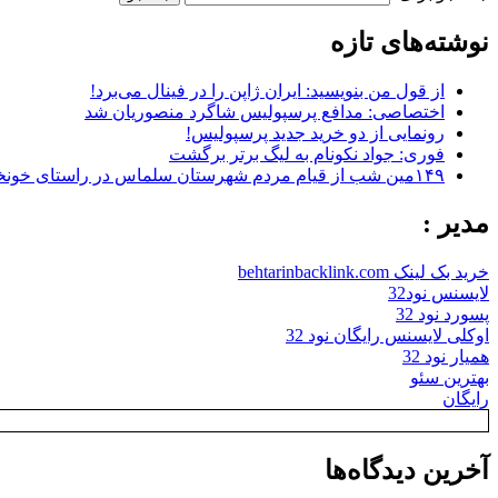
نوشته‌های تازه
از قول من بنویسید: ایران ژاپن را در فینال می‌برد!
اختصاصی: مدافع پرسپولیس شاگرد منصوریان شد
رونمایی از دو خرید جدید پرسپولیس!
فوری: جواد نکونام به لیگ برتر برگشت
۱۴۹مین شب از قیام مردم شهرستان سلماس در راستای خونخواهی رهبر شهید + تصاویر
مدیر :
خرید بک لینک behtarinbacklink.com
لایسنس نود32
پسورد نود 32
اوکلی لایسنس رایگان نود 32
همیار نود 32
بهترین سئو
رایگان
آخرین دیدگاه‌ها