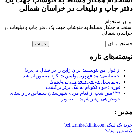
دفتر چاپ و تبلیغات در خراسان شمالی
ایران استخدام
استخدام همکار مسلط به فتوشاپ جهت یک دفتر چاپ و تبلیغات در
خراسان شمالی
جستجو برای:
نوشته‌های تازه
از قول من بنویسید: ایران ژاپن را در فینال می‌برد!
اختصاصی: مدافع پرسپولیس شاگرد منصوریان شد
رونمایی از دو خرید جدید پرسپولیس!
فوری: جواد نکونام به لیگ برتر برگشت
۱۴۹مین شب از قیام مردم شهرستان سلماس در راستای
خونخواهی رهبر شهید + تصاویر
مدیر :
خرید بک لینک behtarinbacklink.com
لایسنس نود32