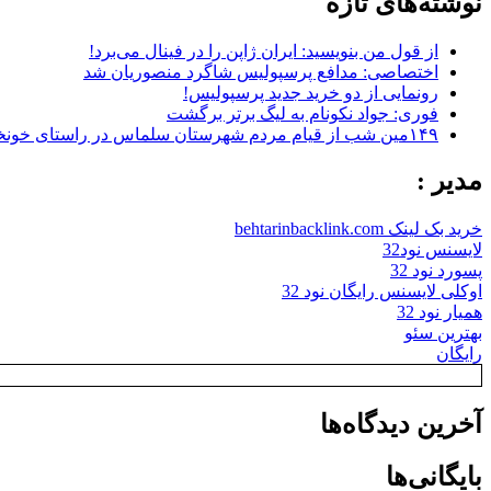
نوشته‌های تازه
از قول من بنویسید: ایران ژاپن را در فینال می‌برد!
اختصاصی: مدافع پرسپولیس شاگرد منصوریان شد
رونمایی از دو خرید جدید پرسپولیس!
فوری: جواد نکونام به لیگ برتر برگشت
۱۴۹مین شب از قیام مردم شهرستان سلماس در راستای خونخواهی رهبر شهید + تصاویر
مدیر :
خرید بک لینک behtarinbacklink.com
لایسنس نود32
پسورد نود 32
اوکلی لایسنس رایگان نود 32
همیار نود 32
بهترین سئو
رایگان
آخرین دیدگاه‌ها
بایگانی‌ها