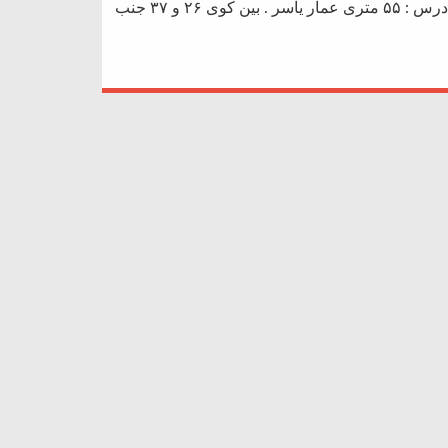
نیازمند است. ساکن محدوده ی عمار یاسر تلفن : ۳۷۷۱۷۱۷۱ ادرس : ۵۵ متری عمار یاسر . بین کوی ۲۶ و ۳۷ جنب