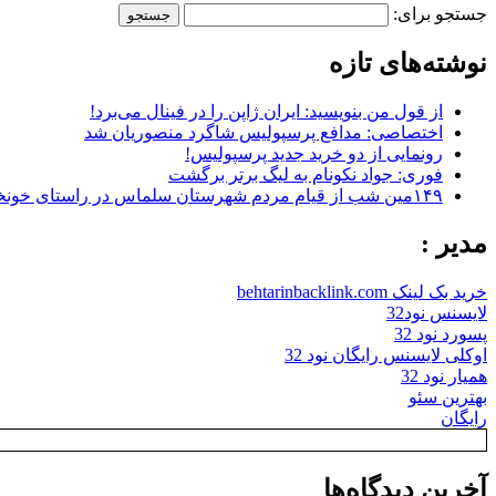
جستجو برای:
نوشته‌های تازه
از قول من بنویسید: ایران ژاپن را در فینال می‌برد!
اختصاصی: مدافع پرسپولیس شاگرد منصوریان شد
رونمایی از دو خرید جدید پرسپولیس!
فوری: جواد نکونام به لیگ برتر برگشت
۱۴۹مین شب از قیام مردم شهرستان سلماس در راستای خونخواهی رهبر شهید + تصاویر
مدیر :
خرید بک لینک behtarinbacklink.com
لایسنس نود32
پسورد نود 32
اوکلی لایسنس رایگان نود 32
همیار نود 32
بهترین سئو
رایگان
آخرین دیدگاه‌ها