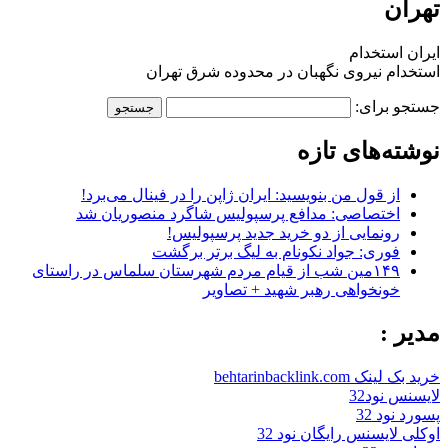
تهران
ایران استخدام
استخدام نیروی نگهبان در محدوده شرق تهران
جستجو برای:
نوشته‌های تازه
از قول من بنویسید: ایران ژاپن را در فینال می‌برد!
اختصاصی: مدافع پرسپولیس شاگرد منصوریان شد
رونمایی از دو خرید جدید پرسپولیس!
فوری: جواد نکونام به لیگ برتر برگشت
۱۴۹مین شب از قیام مردم شهرستان سلماس در راستای
خونخواهی رهبر شهید + تصاویر
مدیر :
خرید بک لینک behtarinbacklink.com
لایسنس نود32
پسورد نود 32
اوکلی لایسنس رایگان نود 32