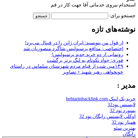
استخدام نیروی خدماتی آقا جهت کار در قم
جستجو برای:
نوشته‌های تازه
از قول من بنویسید: ایران ژاپن را در فینال می‌برد!
اختصاصی: مدافع پرسپولیس شاگرد منصوریان شد
رونمایی از دو خرید جدید پرسپولیس!
فوری: جواد نکونام به لیگ برتر برگشت
۱۴۹مین شب از قیام مردم شهرستان سلماس در راستای
خونخواهی رهبر شهید + تصاویر
مدیر :
خرید بک لینک behtarinbacklink.com
لایسنس نود32
پسورد نود 32
اوکلی لایسنس رایگان نود 32
همیار نود 32
بهترین سئو
رایگان