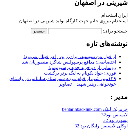
شیرینی در اصفهان
ایران استخدام
استخدام نیروی خانم جهت کارگاه تولید شیرینی در اصفهان
جستجو برای:
نوشته‌های تازه
از قول من بنویسید: ایران ژاپن را در فینال می‌برد!
اختصاصی: مدافع پرسپولیس شاگرد منصوریان شد
رونمایی از دو خرید جدید پرسپولیس!
فوری: جواد نکونام به لیگ برتر برگشت
۱۴۹مین شب از قیام مردم شهرستان سلماس در راستای
خونخواهی رهبر شهید + تصاویر
مدیر :
خرید بک لینک behtarinbacklink.com
لایسنس نود32
پسورد نود 32
اوکلی لایسنس رایگان نود 32