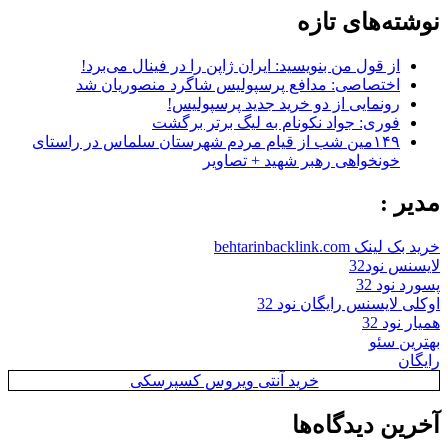
نوشته‌های تازه
از قول من بنویسید: ایران ژاپن را در فینال می‌برد!
اختصاصی: مدافع پرسپولیس شاگرد منصوریان شد
رونمایی از دو خرید جدید پرسپولیس!
فوری: جواد نکونام به لیگ برتر برگشت
۱۴۹مین شب از قیام مردم شهرستان سلماس در راستای
خونخواهی رهبر شهید + تصاویر
مدیر :
خرید بک لینک behtarinbacklink.com
لایسنس نود32
پسورد نود 32
اوکلی لایسنس رایگان نود 32
همیار نود 32
بهترین سئو
رایگان
خرید آنتی ویروس کسپرسکی
آخرین دیدگاه‌ها