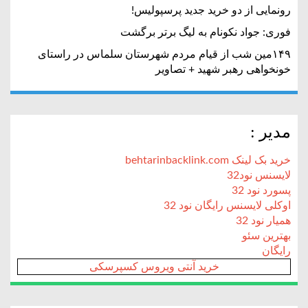
رونمایی از دو خرید جدید پرسپولیس!
فوری: جواد نکونام به لیگ برتر برگشت
۱۴۹مین شب از قیام مردم شهرستان سلماس در راستای
خونخواهی رهبر شهید + تصاویر
مدیر :
خرید بک لینک behtarinbacklink.com
لایسنس نود32
پسورد نود 32
اوکلی لایسنس رایگان نود 32
همیار نود 32
بهترین سئو
رایگان
خرید آنتی ویروس کسپرسکی