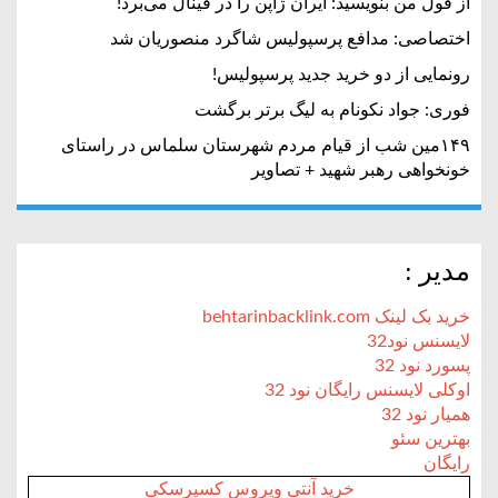
از قول من بنویسید: ایران ژاپن را در فینال می‌برد!
اختصاصی: مدافع پرسپولیس شاگرد منصوریان شد
رونمایی از دو خرید جدید پرسپولیس!
فوری: جواد نکونام به لیگ برتر برگشت
۱۴۹مین شب از قیام مردم شهرستان سلماس در راستای
خونخواهی رهبر شهید + تصاویر
مدیر :
خرید بک لینک behtarinbacklink.com
لایسنس نود32
پسورد نود 32
اوکلی لایسنس رایگان نود 32
همیار نود 32
بهترین سئو
رایگان
خرید آنتی ویروس کسپرسکی