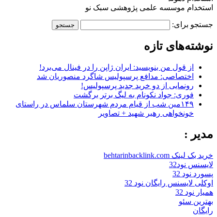
استخدام موسسه علمی پژوهشی سبک نو
جستجو برای:
نوشته‌های تازه
از قول من بنویسید: ایران ژاپن را در فینال می‌برد!
اختصاصی: مدافع پرسپولیس شاگرد منصوریان شد
رونمایی از دو خرید جدید پرسپولیس!
فوری: جواد نکونام به لیگ برتر برگشت
۱۴۹مین شب از قیام مردم شهرستان سلماس در راستای
خونخواهی رهبر شهید + تصاویر
مدیر :
خرید بک لینک behtarinbacklink.com
لایسنس نود32
پسورد نود 32
اوکلی لایسنس رایگان نود 32
همیار نود 32
بهترین سئو
رایگان