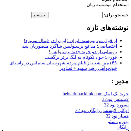
استخدام موسسه زبان
جستجو برای:
نوشته‌های تازه
از قول من بنویسید: ایران ژاپن را در فینال می‌برد!
اختصاصی: مدافع پرسپولیس شاگرد منصوریان شد
رونمایی از دو خرید جدید پرسپولیس!
فوری: جواد نکونام به لیگ برتر برگشت
۱۴۹مین شب از قیام مردم شهرستان سلماس در راستای
خونخواهی رهبر شهید + تصاویر
مدیر :
خرید بک لینک behtarinbacklink.com
لایسنس نود32
پسورد نود 32
اوکلی لایسنس رایگان نود 32
همیار نود 32
بهترین سئو
رایگان