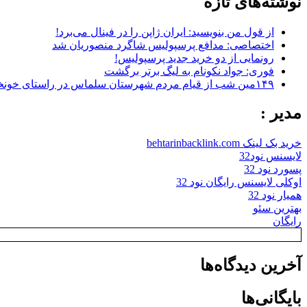
نوشته‌های تازه
از قول من بنویسید: ایران ژاپن را در فینال می‌برد!
اختصاصی: مدافع پرسپولیس شاگرد منصوریان شد
رونمایی از دو خرید جدید پرسپولیس!
فوری: جواد نکونام به لیگ برتر برگشت
۱۴۹مین شب از قیام مردم شهرستان سلماس در راستای خونخواهی رهبر شهید + تصاویر
مدیر :
خرید بک لینک behtarinbacklink.com
لایسنس نود32
پسورد نود 32
اوکلی لایسنس رایگان نود 32
همیار نود 32
بهترین سئو
رایگان
آخرین دیدگاه‌ها
بایگانی‌ها