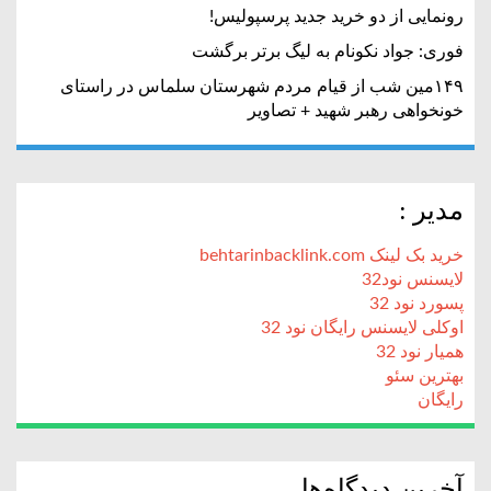
رونمایی از دو خرید جدید پرسپولیس!
فوری: جواد نکونام به لیگ برتر برگشت
۱۴۹مین شب از قیام مردم شهرستان سلماس در راستای
خونخواهی رهبر شهید + تصاویر
مدیر :
خرید بک لینک behtarinbacklink.com
لایسنس نود32
پسورد نود 32
اوکلی لایسنس رایگان نود 32
همیار نود 32
بهترین سئو
رایگان
آخرین دیدگاه‌ها