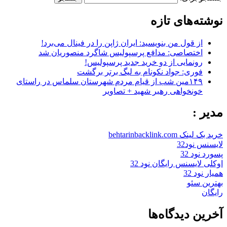
نوشته‌های تازه
از قول من بنویسید: ایران ژاپن را در فینال می‌برد!
اختصاصی: مدافع پرسپولیس شاگرد منصوریان شد
رونمایی از دو خرید جدید پرسپولیس!
فوری: جواد نکونام به لیگ برتر برگشت
۱۴۹مین شب از قیام مردم شهرستان سلماس در راستای
خونخواهی رهبر شهید + تصاویر
مدیر :
خرید بک لینک behtarinbacklink.com
لایسنس نود32
پسورد نود 32
اوکلی لایسنس رایگان نود 32
همیار نود 32
بهترین سئو
رایگان
آخرین دیدگاه‌ها