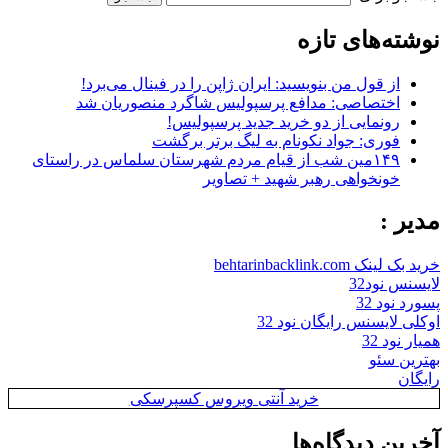
نوشته‌های تازه
از قول من بنویسید: ایران ژاپن را در فینال می‌برد!
اختصاصی: مدافع پرسپولیس شاگرد منصوریان شد
رونمایی از دو خرید جدید پرسپولیس!
فوری: جواد نکونام به لیگ برتر برگشت
۱۴۹مین شب از قیام مردم شهرستان سلماس در راستای
خونخواهی رهبر شهید + تصاویر
مدیر :
خرید بک لینک behtarinbacklink.com
لایسنس نود32
پسورد نود 32
اوکلی لایسنس رایگان نود 32
همیار نود 32
بهترین سئو
رایگان
خرید آنتی ویروس کسپرسکی
آخرین دیدگاه‌ها