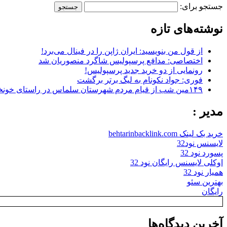
جستجو برای:
نوشته‌های تازه
از قول من بنویسید: ایران ژاپن را در فینال می‌برد!
اختصاصی: مدافع پرسپولیس شاگرد منصوریان شد
رونمایی از دو خرید جدید پرسپولیس!
فوری: جواد نکونام به لیگ برتر برگشت
۱۴۹مین شب از قیام مردم شهرستان سلماس در راستای خونخواهی رهبر شهید + تصاویر
مدیر :
خرید بک لینک behtarinbacklink.com
لایسنس نود32
پسورد نود 32
اوکلی لایسنس رایگان نود 32
همیار نود 32
بهترین سئو
رایگان
آخرین دیدگاه‌ها