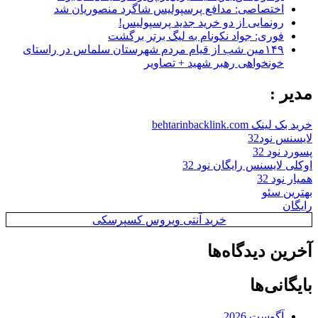
اختصاصی: مدافع پرسپولیس شاگرد منصوریان شد
رونمایی از دو خرید جدید پرسپولیس!
فوری: جواد نکونام به لیگ برتر برگشت
۱۴۹مین شب از قیام مردم شهرستان سلماس در راستای
خونخواهی رهبر شهید + تصاویر
مدیر :
خرید بک لینک behtarinbacklink.com
لایسنس نود32
پسورد نود 32
اوکلی لایسنس رایگان نود 32
همیار نود 32
بهترین سئو
رایگان
خرید آنتی ویروس کسپرسکی
آخرین دیدگاه‌ها
بایگانی‌ها
آگوست 2026