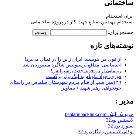
ساختمانی
ایران استخدام
استخدام مهندس صنایع جهت کار در پروژه ساختمانی
جستجو برای:
نوشته‌های تازه
از قول من بنویسید: ایران ژاپن را در فینال می‌برد!
اختصاصی: مدافع پرسپولیس شاگرد منصوریان شد
رونمایی از دو خرید جدید پرسپولیس!
فوری: جواد نکونام به لیگ برتر برگشت
۱۴۹مین شب از قیام مردم شهرستان سلماس در راستای
خونخواهی رهبر شهید + تصاویر
مدیر :
خرید بک لینک behtarinbacklink.com
لایسنس نود32
پسورد نود 32
اوکلی لایسنس رایگان نود 32