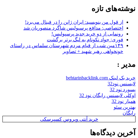
نوشته‌های تازه
از قول من بنویسید: ایران ژاپن را در فینال می‌برد!
اختصاصی: مدافع پرسپولیس شاگرد منصوریان شد
رونمایی از دو خرید جدید پرسپولیس!
فوری: جواد نکونام به لیگ برتر برگشت
۱۴۹مین شب از قیام مردم شهرستان سلماس در راستای
خونخواهی رهبر شهید + تصاویر
مدیر :
خرید بک لینک behtarinbacklink.com
لایسنس نود32
پسورد نود 32
اوکلی لایسنس رایگان نود 32
همیار نود 32
بهترین سئو
رایگان
خرید آنتی ویروس کسپرسکی
آخرین دیدگاه‌ها