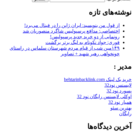
نوشته‌های تازه
از قول من بنویسید: ایران ژاپن را در فینال می‌برد!
اختصاصی: مدافع پرسپولیس شاگرد منصوریان شد
رونمایی از دو خرید جدید پرسپولیس!
فوری: جواد نکونام به لیگ برتر برگشت
۱۴۹مین شب از قیام مردم شهرستان سلماس در راستای
خونخواهی رهبر شهید + تصاویر
مدیر :
خرید بک لینک behtarinbacklink.com
لایسنس نود32
پسورد نود 32
اوکلی لایسنس رایگان نود 32
همیار نود 32
بهترین سئو
رایگان
آخرین دیدگاه‌ها