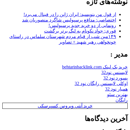
نوشته‌های تازه
از قول من بنویسید: ایران ژاپن را در فینال می‌برد!
اختصاصی: مدافع پرسپولیس شاگرد منصوریان شد
رونمایی از دو خرید جدید پرسپولیس!
فوری: جواد نکونام به لیگ برتر برگشت
۱۴۹مین شب از قیام مردم شهرستان سلماس در راستای
خونخواهی رهبر شهید + تصاویر
مدیر :
خرید بک لینک behtarinbacklink.com
لایسنس نود32
پسورد نود 32
اوکلی لایسنس رایگان نود 32
همیار نود 32
بهترین سئو
رایگان
خرید آنتی ویروس کسپرسکی
آخرین دیدگاه‌ها