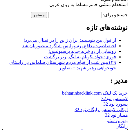
استخدام منشی خانم مسلط به زبان عربی
جستجو برای:
نوشته‌های تازه
از قول من بنویسید: ایران ژاپن را در فینال می‌برد!
اختصاصی: مدافع پرسپولیس شاگرد منصوریان شد
رونمایی از دو خرید جدید پرسپولیس!
فوری: جواد نکونام به لیگ برتر برگشت
۱۴۹مین شب از قیام مردم شهرستان سلماس در راستای
خونخواهی رهبر شهید + تصاویر
مدیر :
خرید بک لینک behtarinbacklink.com
لایسنس نود32
پسورد نود 32
اوکلی لایسنس رایگان نود 32
همیار نود 32
بهترین سئو
رایگان