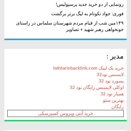
رونمایی از دو خرید جدید پرسپولیس!
فوری: جواد نکونام به لیگ برتر برگشت
۱۴۹مین شب از قیام مردم شهرستان سلماس در راستای
خونخواهی رهبر شهید + تصاویر
مدیر :
خرید بک لینک behtarinbacklink.com
لایسنس نود32
پسورد نود 32
اوکلی لایسنس رایگان نود 32
همیار نود 32
بهترین سئو
رایگان
خرید آنتی ویروس کسپرسکی