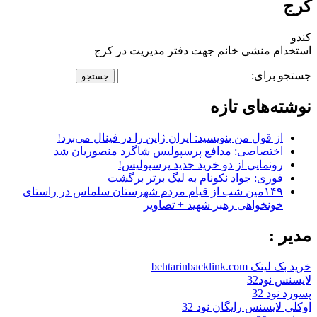
کرج
کندو
استخدام منشی خانم جهت دفتر مدیریت در کرج
جستجو برای:
نوشته‌های تازه
از قول من بنویسید: ایران ژاپن را در فینال می‌برد!
اختصاصی: مدافع پرسپولیس شاگرد منصوریان شد
رونمایی از دو خرید جدید پرسپولیس!
فوری: جواد نکونام به لیگ برتر برگشت
۱۴۹مین شب از قیام مردم شهرستان سلماس در راستای
خونخواهی رهبر شهید + تصاویر
مدیر :
خرید بک لینک behtarinbacklink.com
لایسنس نود32
پسورد نود 32
اوکلی لایسنس رایگان نود 32