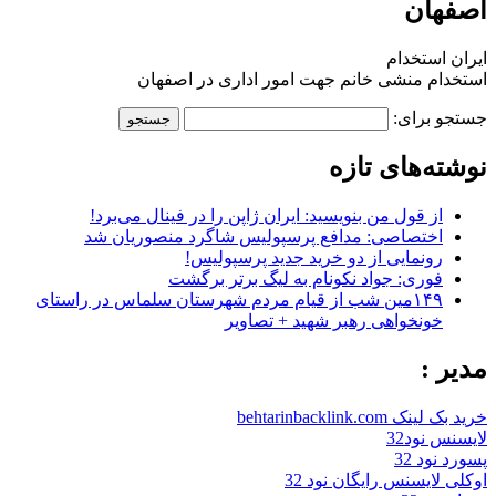
اصفهان
ایران استخدام
استخدام منشی خانم جهت امور اداری در اصفهان
جستجو برای:
نوشته‌های تازه
از قول من بنویسید: ایران ژاپن را در فینال می‌برد!
اختصاصی: مدافع پرسپولیس شاگرد منصوریان شد
رونمایی از دو خرید جدید پرسپولیس!
فوری: جواد نکونام به لیگ برتر برگشت
۱۴۹مین شب از قیام مردم شهرستان سلماس در راستای
خونخواهی رهبر شهید + تصاویر
مدیر :
خرید بک لینک behtarinbacklink.com
لایسنس نود32
پسورد نود 32
اوکلی لایسنس رایگان نود 32