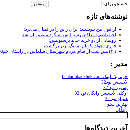
جستجو برای:
نوشته‌های تازه
از قول من بنویسید: ایران ژاپن را در فینال می‌برد!
اختصاصی: مدافع پرسپولیس شاگرد منصوریان شد
رونمایی از دو خرید جدید پرسپولیس!
فوری: جواد نکونام به لیگ برتر برگشت
۱۴۹مین شب از قیام مردم شهرستان سلماس در راستای خونخواهی رهبر شهید + تصاویر
مدیر :
خرید بک لینک behtarinbacklink.com
لایسنس نود32
پسورد نود 32
اوکلی لایسنس رایگان نود 32
همیار نود 32
بهترین سئو
رایگان
آخرین دیدگاه‌ها