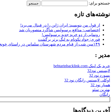
جستجو برای:
نوشته‌های تازه
از قول من بنویسید: ایران ژاپن را در فینال می‌برد!
اختصاصی: مدافع پرسپولیس شاگرد منصوریان شد
رونمایی از دو خرید جدید پرسپولیس!
فوری: جواد نکونام به لیگ برتر برگشت
۱۴۹مین شب از قیام مردم شهرستان سلماس در راستای خونخواهی رهبر شهید + تصاویر
مدیر :
خرید بک لینک behtarinbacklink.com
لایسنس نود32
پسورد نود 32
اوکلی لایسنس رایگان نود 32
همیار نود 32
بهترین سئو
رایگان
آخرین دیدگاه‌ها