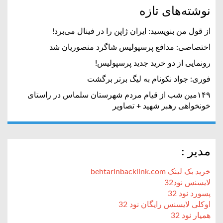
نوشته‌های تازه
از قول من بنویسید: ایران ژاپن را در فینال می‌برد!
اختصاصی: مدافع پرسپولیس شاگرد منصوریان شد
رونمایی از دو خرید جدید پرسپولیس!
فوری: جواد نکونام به لیگ برتر برگشت
۱۴۹مین شب از قیام مردم شهرستان سلماس در راستای
خونخواهی رهبر شهید + تصاویر
مدیر :
خرید بک لینک behtarinbacklink.com
لایسنس نود32
پسورد نود 32
اوکلی لایسنس رایگان نود 32
همیار نود 32