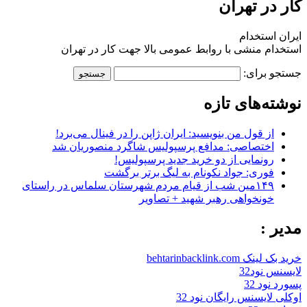
کار در تهران
ایران استخدام
استخدام منشی با روابط عمومی بالا جهت کار در تهران
جستجو برای:
نوشته‌های تازه
از قول من بنویسید: ایران ژاپن را در فینال می‌برد!
اختصاصی: مدافع پرسپولیس شاگرد منصوریان شد
رونمایی از دو خرید جدید پرسپولیس!
فوری: جواد نکونام به لیگ برتر برگشت
۱۴۹مین شب از قیام مردم شهرستان سلماس در راستای
خونخواهی رهبر شهید + تصاویر
مدیر :
خرید بک لینک behtarinbacklink.com
لایسنس نود32
پسورد نود 32
اوکلی لایسنس رایگان نود 32