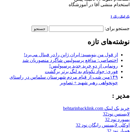
استخدام منشی آقا در آموزشگاه
بک لینک رنک 1
جستجو برای:
نوشته‌های تازه
از قول من بنویسید: ایران ژاپن را در فینال می‌برد!
اختصاصی: مدافع پرسپولیس شاگرد منصوریان شد
رونمایی از دو خرید جدید پرسپولیس!
فوری: جواد نکونام به لیگ برتر برگشت
۱۴۹مین شب از قیام مردم شهرستان سلماس در راستای
خونخواهی رهبر شهید + تصاویر
مدیر :
خرید بک لینک behtarinbacklink.com
لایسنس نود32
پسورد نود 32
اوکلی لایسنس رایگان نود 32
همیار نود 32