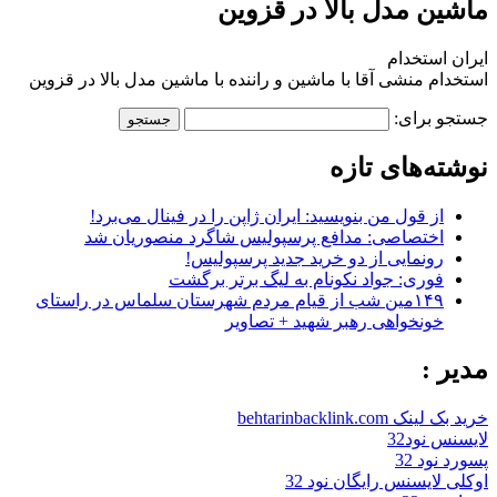
ماشین مدل بالا در قزوین
ایران استخدام
استخدام منشی آقا با ماشین و راننده با ماشین مدل بالا در قزوین
جستجو برای:
نوشته‌های تازه
از قول من بنویسید: ایران ژاپن را در فینال می‌برد!
اختصاصی: مدافع پرسپولیس شاگرد منصوریان شد
رونمایی از دو خرید جدید پرسپولیس!
فوری: جواد نکونام به لیگ برتر برگشت
۱۴۹مین شب از قیام مردم شهرستان سلماس در راستای
خونخواهی رهبر شهید + تصاویر
مدیر :
خرید بک لینک behtarinbacklink.com
لایسنس نود32
پسورد نود 32
اوکلی لایسنس رایگان نود 32