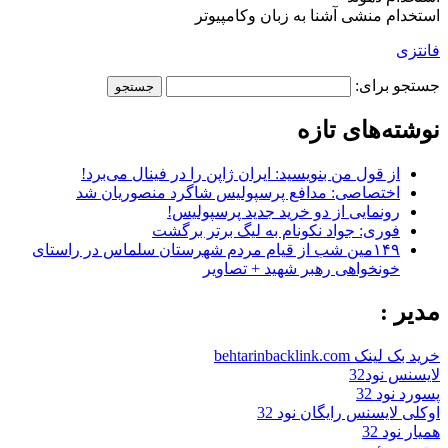
استخدام منشی آشنا به زبان وکامپیوتر
فانتزی
جستجو برای:
نوشته‌های تازه
از قول من بنویسید: ایران ژاپن را در فینال می‌برد!
اختصاصی: مدافع پرسپولیس شاگرد منصوریان شد
رونمایی از دو خرید جدید پرسپولیس!
فوری: جواد نکونام به لیگ برتر برگشت
۱۴۹مین شب از قیام مردم شهرستان سلماس در راستای
خونخواهی رهبر شهید + تصاویر
مدیر :
خرید بک لینک behtarinbacklink.com
لایسنس نود32
پسورد نود 32
اوکلی لایسنس رایگان نود 32
همیار نود 32