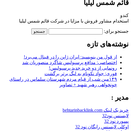
قائم شمس لیلیا
کندو
استخدام مشاور فروش با مزایا در شرکت قائم شمس لیلیا
جستجو برای:
نوشته‌های تازه
از قول من بنویسید: ایران ژاپن را در فینال می‌برد!
اختصاصی: مدافع پرسپولیس شاگرد منصوریان شد
رونمایی از دو خرید جدید پرسپولیس!
فوری: جواد نکونام به لیگ برتر برگشت
۱۴۹مین شب از قیام مردم شهرستان سلماس در راستای
خونخواهی رهبر شهید + تصاویر
مدیر :
خرید بک لینک behtarinbacklink.com
لایسنس نود32
پسورد نود 32
اوکلی لایسنس رایگان نود 32