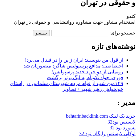
و حقوقی در تهران
کندو
استخدام مشاور جهت مشاوره رواننشاسی و حقوقی در تهران
جستجو برای:
نوشته‌های تازه
از قول من بنویسید: ایران ژاپن را در فینال می‌برد!
اختصاصی: مدافع پرسپولیس شاگرد منصوریان شد
رونمایی از دو خرید جدید پرسپولیس!
فوری: جواد نکونام به لیگ برتر برگشت
۱۴۹مین شب از قیام مردم شهرستان سلماس در راستای
خونخواهی رهبر شهید + تصاویر
مدیر :
خرید بک لینک behtarinbacklink.com
لایسنس نود32
پسورد نود 32
اوکلی لایسنس رایگان نود 32