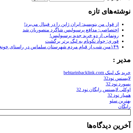
نوشته‌های تازه
از قول من بنویسید: ایران ژاپن را در فینال می‌برد!
اختصاصی: مدافع پرسپولیس شاگرد منصوریان شد
رونمایی از دو خرید جدید پرسپولیس!
فوری: جواد نکونام به لیگ برتر برگشت
۱۴۹مین شب از قیام مردم شهرستان سلماس در راستای خونخواهی رهبر شهید + تصاویر
مدیر :
خرید بک لینک behtarinbacklink.com
لایسنس نود32
پسورد نود 32
اوکلی لایسنس رایگان نود 32
همیار نود 32
بهترین سئو
رایگان
آخرین دیدگاه‌ها