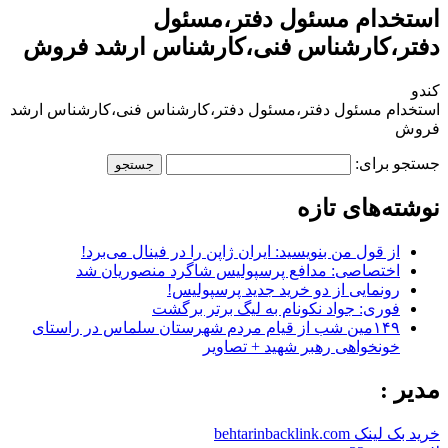
استخدام مسئول دفتر،مسئول
دفتر،کارشناس فنی،کارشناس ارشد فروش
کندو
استخدام مسئول دفتر،مسئول دفتر،کارشناس فنی،کارشناس ارشد
فروش
جستجو برای:
نوشته‌های تازه
از قول من بنویسید: ایران ژاپن را در فینال می‌برد!
اختصاصی: مدافع پرسپولیس شاگرد منصوریان شد
رونمایی از دو خرید جدید پرسپولیس!
فوری: جواد نکونام به لیگ برتر برگشت
۱۴۹مین شب از قیام مردم شهرستان سلماس در راستای
خونخواهی رهبر شهید + تصاویر
مدیر :
خرید بک لینک behtarinbacklink.com